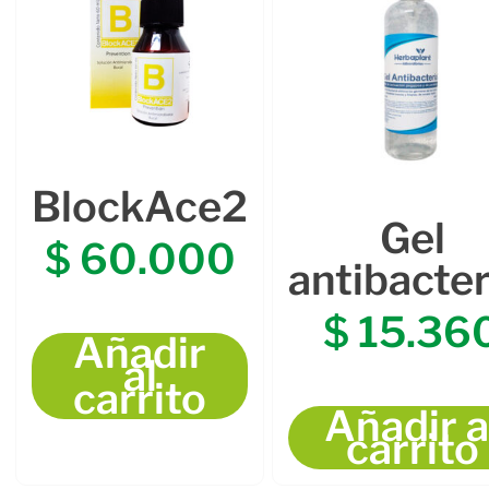
BlockAce2
Gel
$
60.000
antibacter
$
15.36
Añadir
al
carrito
Añadir a
carrito