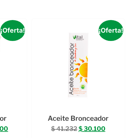
¡Oferta!
¡Oferta!
or
Aceite Bronceador
300
$
41.232
$
30.100