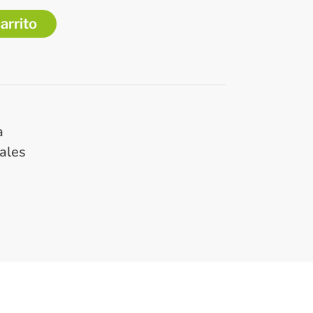
carrito
a
ales