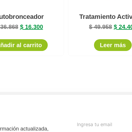
utobronceador
Tratamiento Acti
36.868
$
16.300
$
49.958
$
24.4
ñadir al carrito
Leer más
ormación actualizada,