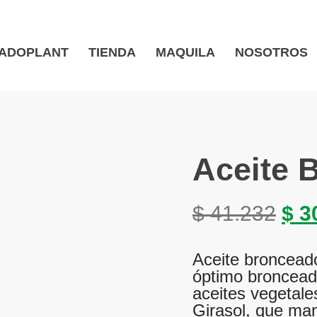
ADOPLANT
TIENDA
MAQUILA
NOSOTROS
Aceite 
$
41.232
$
3
Aceite bronceado
óptimo bronceado
aceites vegetale
Girasol, que man