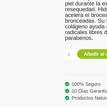
piel durante la e
resequedad. Hidr
acelera el broce
bronceadas. Su 
colágeno ayuda a
radicales libres
parabenos.
Añadir al 
100% Seguro
10 Días Garantí
Productos Natur